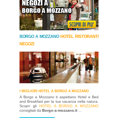
BORGO A MOZZANO
HOTEL
RISTORANTI
NEGOZI
I MIGLIORI HOTEL A BORGO A MOZZANO
A Borgo a Mozzano ti aspettano Hotel e Bed
and Breakfast per la tua vacanza nella natura.
Scopri gli
HOTEL A BORGO A MOZZANO
consigliati da
Borgo-a-mozzano.it
...